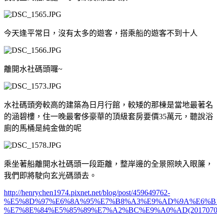
今天逢平常日，沒有太多的遊客，搭乘船的遊客不到十人
離開水社碼頭囉~
水社碼頭旁較高的建築為日月行館，較矮的那棟是當地最著名
的涵碧樓，住一晚最奢侈豪華的頂級套房要價35萬元，聽說浴
廁的馬桶是純金做的呢
乘坐著船離開水社碼頭一段距離，整岸邊的全景照映入眼簾，
我們即將駛向玄光碼頭去。
http://henrychen1974.pixnet.net/blog/post/459649762-
%E5%8D%97%E6%8A%95%E7%B8%A3%E9%AD%9A%E6%B1
%E7%8E%84%E5%85%89%E7%A2%BC%E9%A0%AD(2017070