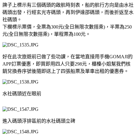
牌子上標示有三個碼頭的啟航時刻表，船的航行方向是由水社
碼頭出發，行經玄光寺碼頭，再到伊達邵碼頭，而後折返至水
社碼頭。
下欄標示票價，全票為300元(全日無限次數搭乘)，半票為250
元(全日無限次數搭乘)，單程票為100元。
好在此次旅遊前已做了些功課，在當地直接用手機GOMAJI的
APP訂票優惠，即買即用四人只要298元，櫃檯小姐幫我們核
銷兌換券序號後隨即送上了四張船票及單車出租的優惠券。
水社碼頭近在眼前
進入碼頭浮排區前的水社碼頭立碑